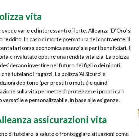
olizza vita
prevede varie ed interessanti offerte. Alleanza 'D'Oro' si
lo reddito. In caso di morte prematura del contraente, il
ta la risorsa economica essenziale per i beneficiari. Il
tale rivalutato oppure una rendita vitalizia. La polizza
desiderano investire nel futuro dei figli o dei nipoti.
he tutelano i ragazzi. La polizza 'Al Sicuro' è
izioni debitorie (per prestiti o mutui) e quindi
one sulla vita permette di proteggere i propri cari
to versatile e personalizzabile, in base alle esigenze.
Alleanza assicurazioni vita
no di tutelare la salute e fronteggiare situazioni come