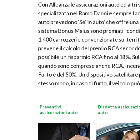
Con Alleanza le assicurazioni auto ed altri
specializzata nel Ramo Danni e sempre fac
auto prevedono 'Sei in auto' che offre una 
sistema Bonus Malus sono premiati i conduce
1.400 carrozzerie convenzionate sul territo
prevede il calcolo del premio RCA secondo 
possibile un risparmio RCA fino al 18%. Sul
quando sono comprese anche RCA, Incendio 
Furto è del 50%. Un dispositivo satellitare 
stesso modo, in caso di furto, il veicolo pu
Preventivi
Disdetta assicurazi
assicurazioni auto
auto