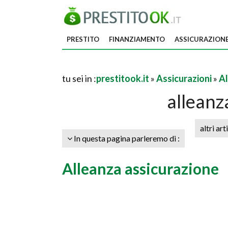
PRESTITO
FINANZIAMENTO
ASSICURAZION
tu sei in :
prestitook.it
»
Assicurazioni
»
Al
alleanz
altri art
In questa pagina parleremo di :
Alleanza assicurazione