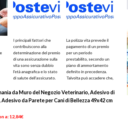
I principali fattori che
La polizza vita prevede il
contribuiscono alla
pagamento di un premio
ee
determinazione del premio
per un periodo
di una assicurazione sulla
prestabilito, secondo un
vita sono senza dubbio
piano di ammortamento
l'età anagrafica e lo stato
definito in precedenza.
di salute dell'assicurato.
Talvolta può accadere che,
erso
Vengono inoltre valutati...
in questo periodo,
vengano meno le ne...
ia da Muro del Negozio Veterinario, Adesivo di
e, Adesivo da Parete per Cani di Bellezza 49x42 cm
n a: 12,84€