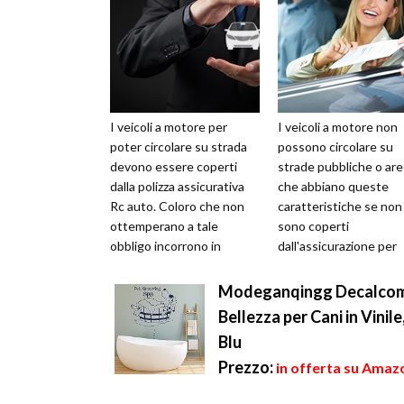
I veicoli a motore per
I veicoli a motore non
poter circolare su strada
possono circolare su
devono essere coperti
strade pubbliche o ar
dalla polizza assicurativa
che abbiano queste
Rc auto. Coloro che non
caratteristiche se non
ottemperano a tale
sono coperti
obbligo incorrono in
dall'assicurazione per
sanzioni amministrative e
responsabilità civile v
sequestro de...
terzi. Tale obbligo
Modeganqingg Decalcoman
smette...
Bellezza per Cani in Vinil
Blu
Prezzo:
in offerta su Amazo