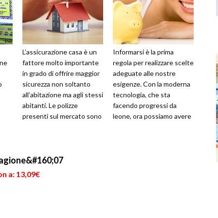
L’assicurazione casa è un
Informarsi è la prima
one
fattore molto importante
regola per realizzare scelte
in grado di offrire maggior
adeguate alle nostre
o
sicurezza non soltanto
esigenze. Con la moderna
all’abitazione ma agli stessi
tecnologia, che sta
abitanti. Le polizze
facendo progressi da
presenti sul mercato sono
leone, ora possiamo avere
ine.
in grado di offrire d...
ogni possibile dettaglio di
.
tutte le...
agione&#160;07
n a: 13,09€