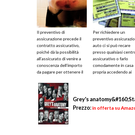
Il preventivo di
Per richiedere un
assicurazione precede il
preventivo assicurazi
contratto assicurativo,
auto ci si può recare
poiché dà la possibilità
presso qualsiasi centr
all’assicurato di venire a
assicurativo o farlo
conoscenza dell’importo
comodamente in casa
da pagare per ottenere il
propria accedendo ai
servizio di copertura
portali assicurativi onl
richiesto....
Prendendo in conside..
Grey's anatomy&#160;St
Prezzo:
in offerta su Amazo