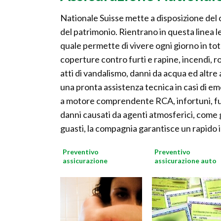
Nationale Suisse mette a disposizione del cl
del patrimonio. Rientrano in questa linea le
quale permette di vivere ogni giorno in tot
coperture contro furti e rapine, incendi, ro
atti di vandalismo, danni da acqua ed altre
una pronta assistenza tecnica in casi di eme
a motore comprendente RCA, infortuni, fur
danni causati da agenti atmosferici, come g
guasti, la compagnia garantisce un rapido i
Preventivo
Preventivo
assicurazione
assicurazione auto