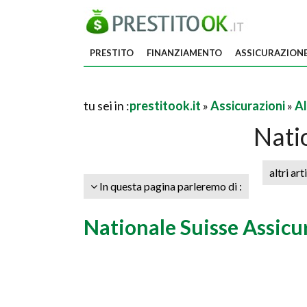
PRESTITO
FINANZIAMENTO
ASSICURAZION
tu sei in :
prestitook.it
»
Assicurazioni
»
Al
Nati
altri art
In questa pagina parleremo di :
Nationale Suisse Assicu