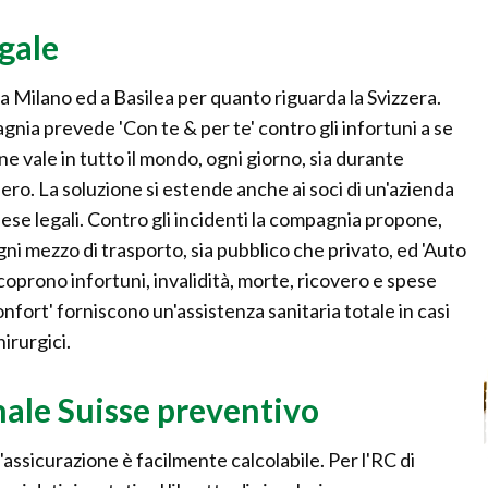
gale
 a Milano ed a Basilea per quanto riguarda la Svizzera.
agnia prevede 'Con te & per te' contro gli infortuni a se
one vale in tutto il mondo, ogni giorno, sia durante
ibero. La soluzione si estende anche ai soci di un'azienda
se legali. Contro gli incidenti la compagnia propone,
 ogni mezzo di trasporto, sia pubblico che privato, ed 'Auto
oprono infortuni, invalidità, morte, ricovero e spese
confort' forniscono un'assistenza sanitaria totale in casi
hirurgici.
nale Suisse preventivo
n'assicurazione è facilmente calcolabile. Per l'RC di