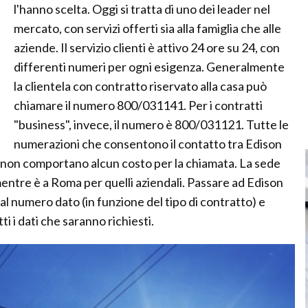
l'hanno scelta. Oggi si tratta di uno dei leader nel
mercato, con servizi offerti sia alla famiglia che alle
aziende. Il servizio clienti è attivo 24 ore su 24, con
differenti numeri per ogni esigenza. Generalmente
la clientela con contratto riservato alla casa può
chiamare il numero 800/031141. Per i contratti
"business", invece, il numero è 800/031121. Tutte le
numerazioni che consentono il contatto tra Edison
di, non comportano alcun costo per la chiamata. La sede
 mentre è a Roma per quelli aziendali. Passare ad Edison
l numero dato (in funzione del tipo di contratto) e
i i dati che saranno richiesti.