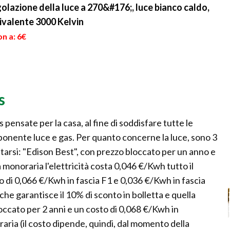
golazione della luce a 270&#176;, luce bianco caldo,
valente 3000 Kelvin
n a: 6€
s
 pensate per la casa, al fine di soddisfare tutte le
mponente luce e gas. Per quanto concerne la luce, sono 3
ientarsi: "Edison Best", con prezzo bloccato per un anno e
fa monoraria l'elettricità costa 0,046 €/Kwh tutto il
to di 0,066 €/Kwh in fascia F1 e 0,036 €/Kwh in fascia
che garantisce il 10% di sconto in bolletta e quella
occato per 2 anni e un costo di 0,068 €/Kwh in
aria (il costo dipende, quindi, dal momento della