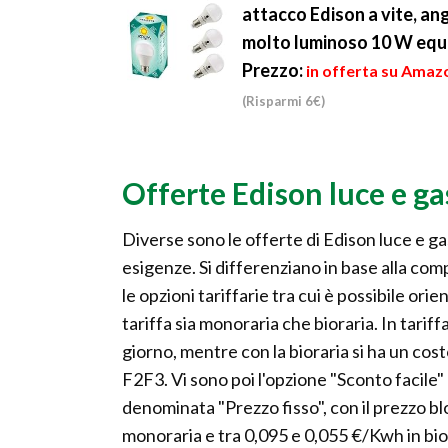
attacco Edison a vite, an
molto luminoso 10 W equi
Prezzo:
in offerta su Amazo
(Risparmi 6€)
Offerte Edison luce e ga
Diverse sono le offerte di Edison luce e gas
esigenze. Si differenziano in base alla co
le opzioni tariffarie tra cui è possibile or
tariffa sia monoraria che bioraria. In tarif
giorno, mentre con la bioraria si ha un cos
F2F3. Vi sono poi l'opzione "Sconto facile" 
denominata "Prezzo fisso", con il prezzo bl
monoraria e tra 0,095 e 0,055 €/Kwh in bior