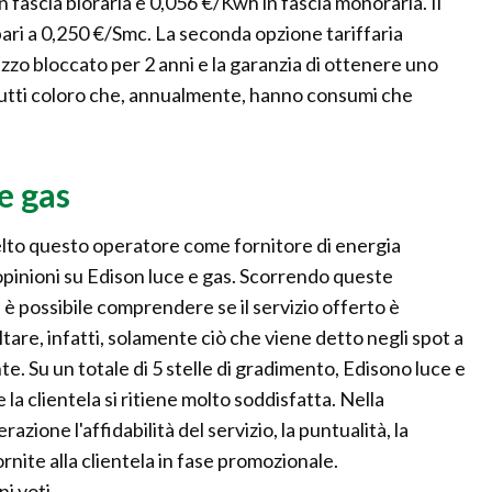
fascia bioraria e 0,056 €/Kwh in fascia monoraria. Il
pari a 0,250 €/Smc. La seconda opzione tariffaria
zzo bloccato per 2 anni e la garanzia di ottenere uno
 tutti coloro che, annualmente, hanno consumi che
e gas
elto questo operatore come fornitore di energia
 opinioni su Edison luce e gas. Scorrendo queste
 è possibile comprendere se il servizio offerto è
re, infatti, solamente ciò che viene detto negli spot a
 Su un totale di 5 stelle di gradimento, Edisono luce e
e la clientela si ritiene molto soddisfatta. Nella
zione l'affidabilità del servizio, la puntualità, la
ornite alla clientela in fase promozionale.
i voti.