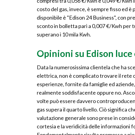
compresi tra 0,056 €/Kwh e 0,049 €/Kwh in 
costo del gas, invece, è sempre fisso ed è 
disponibile è "Edison 24 Business", con pre
sconto in bolletta pari a 0,007 €/Kwh per
superano i 10 mila Kwh.
Opinioni su Edison luce 
Data la numerosissima clientela che ha sc
elettrica, non è complicato trovare il rete
esperienze, fornite da famiglie ed aziende,
realmente soddisfacente oppure no. Ascolta
volte può essere davvero controproducente.
gas supera il quarto livello. Ciò significa ch
valutazione generale sono prese in considera
cortesia e la veridicità delle informazioni f
Fondamentalmente risulta promosso a pien