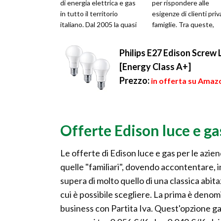
di energia elettrica e gas
per rispondere alle
in tutto il territorio
esigenze di clienti priv
italiano. Dal 2005 la quasi
famiglie. Tra queste,
totalità delle azioni
troviamo le offerte
dell'az...
biorari...
Philips E27 Edison Screw 
[Energy Class A+]
Prezzo:
in offerta su Amaz
Offerte Edison luce e ga
Le offerte di Edison luce e gas per le azien
quelle "familiari", dovendo accontentare, i
supera di molto quello di una classica abita
cui è possibile scegliere. La prima è denom
business con Partita Iva. Quest'opzione ga