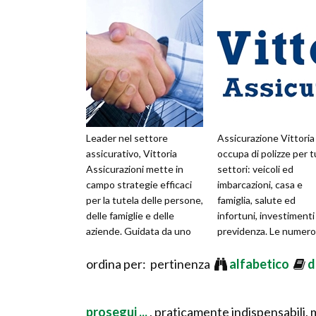
Leader nel settore
Assicurazione Vittoria 
assicurativo, Vittoria
occupa di polizze per tu
Assicurazioni mette in
settori: veicoli ed
campo strategie efficaci
imbarcazioni, casa e
per la tutela delle persone,
famiglia, salute ed
delle famiglie e delle
infortuni, investimenti
aziende. Guidata da uno
previdenza. Le numer
staff di professionisti in
soluzioni sono sempre
continu
ordina per: pertinenza
innovative,
alfabetico
d
prosegui ...
, praticamente indispensabili,