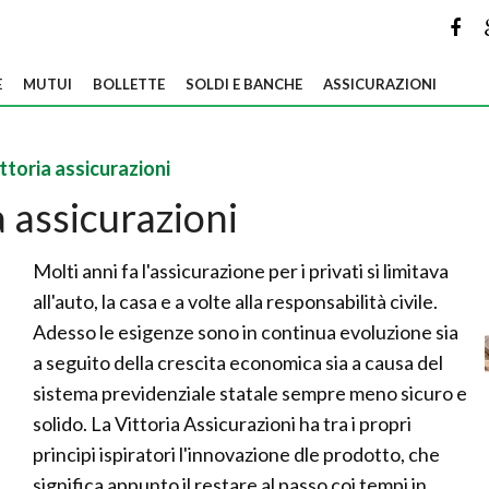
E
MUTUI
BOLLETTE
SOLDI E BANCHE
ASSICURAZIONI
ttoria assicurazioni
a assicurazioni
Molti anni fa l'assicurazione per i privati si limitava
all'auto, la casa e a volte alla responsabilità civile.
Adesso le esigenze sono in continua evoluzione sia
a seguito della crescita economica sia a causa del
sistema previdenziale statale sempre meno sicuro e
solido. La Vittoria Assicurazioni ha tra i propri
principi ispiratori l'innovazione dle prodotto, che
significa appunto il restare al passo coi tempi in