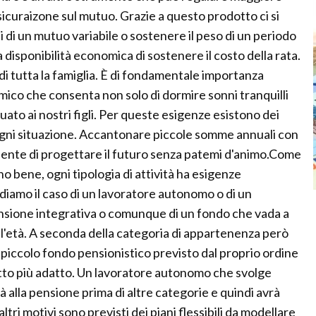
assicuraizone sul mutuo. Grazie a questo prodotto ci si
 di un mutuo variabile o sostenere il peso di un periodo
la disponibilità economica di sostenere il costo della rata.
 di tutta la famiglia. È di fondamentale importanza
ico che consenta non solo di dormire sonni tranquilli
ato ai nostri figli. Per queste esigenze esistono dei
d ogni situazione. Accantonare piccole somme annuali con
nsente di progettare il futuro senza patemi d'animo.Come
no bene, ogni tipologia di attività ha esigenze
ndiamo il caso di un lavoratore autonomo o di un
nsione integrativa o comunque di un fondo che vada a
l'età. A seconda della categoria di appartenenza però
piccolo fondo pensionistico previsto dal proprio ordine
dotto più adatto. Un lavoratore autonomo che svolge
 alla pensione prima di altre categorie e quindi avrà
tri motivi sono previsti dei piani flessibili da modellare