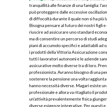
tranquillità alle finanze di una famiglia: l'
può proteggere dalle eccessive oscillazioni
di diffocoltà durante il quale non si ha più 
Bisogna pensare al futuro dei nostri figli e
riuscire ad assicurare uno standard econom
ma di consentire un percorso di studi adegu
piani di accumolo specifici e adattabili a
i prodotti della Vittoria Assicurazione co
tutti i lavoratori autonomi e le aziende san
assicurative molto diverse tra di loro. Pre
professionista. Avranno bisogno di una pe
sostenere la pensione una volta raggiunta 
hanno necessità diverse. Magari esiste un 
professionale e allora va ritagliato il pro
un'attività prevalentemente fisica giungerà
diverse esigenze integrative. Per questi e al