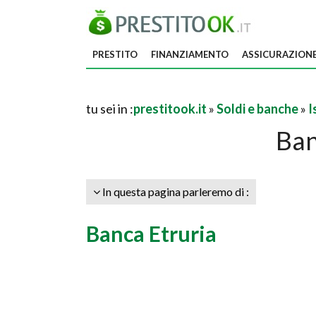
PRESTITO
FINANZIAMENTO
ASSICURAZION
tu sei in :
prestitook.it
»
Soldi e banche
»
I
Ban
In questa pagina parleremo di :
Banca Etruria