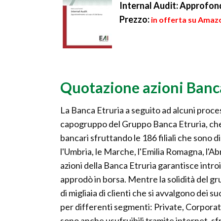
Internal Audit: Approfon
Prezzo:
in offerta su Amazo
Quotazione azioni Banc
La Banca Etruria a seguito ad alcuni process
capogruppo del Gruppo Banca Etruria, che è 
bancari sfruttando le 186 filiali che sono dis
l'Umbria, le Marche, l'Emilia Romagna, l'Ab
azioni della Banca Etruria garantisce introi
approdò in borsa. Mentre la solidità del gr
di migliaia di clienti che si avvalgono dei su
per differenti segmenti: Private, Corporat
sono anche usufruibili tramite internet, sf