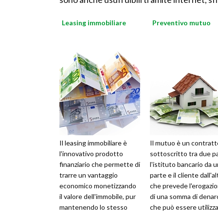
Leasing immobiliare
Preventivo mutuo
Il leasing immobiliare è
Il mutuo è un contratt
l'innovativo prodotto
sottoscritto tra due pa
finanziario che permette di
l'istituto bancario da 
trarre un vantaggio
parte e il cliente dall'al
economico monetizzando
che prevede l'erogazi
il valore dell'immobile, pur
di una somma di denar
mantenendo lo stesso
che può essere utilizz
libero da vincoli. In genere
per l'acquisto d...