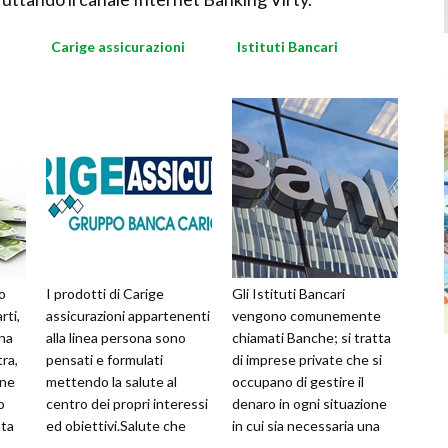
Carige assicurazioni
Istituti Bancari
o
I prodotti di Carige
Gli Istituti Bancari
rti,
assicurazioni appartenenti
vengono comunemente
una
alla linea persona sono
chiamati Banche; si tratta
tra,
pensati e formulati
di imprese private che si
one
mettendo la salute al
occupano di gestire il
o
centro dei propri interessi
denaro in ogni situazione
ata
ed obiettivi.Salute che
in cui sia necessaria una
può essere compromessa
intermediazione