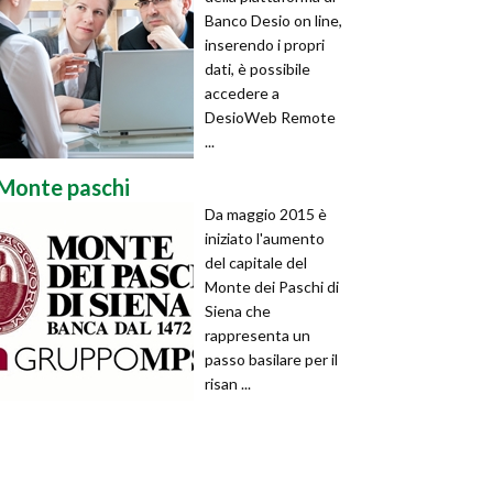
Banco Desio on line,
inserendo i propri
dati, è possibile
accedere a
DesioWeb Remote
...
Monte paschi
Da maggio 2015 è
iniziato l'aumento
del capitale del
Monte dei Paschi di
Siena che
rappresenta un
passo basilare per il
risan ...