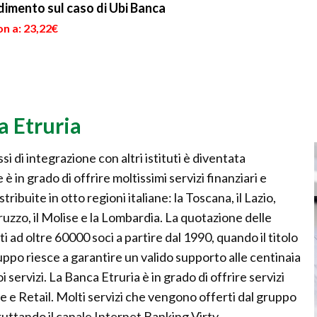
dimento sul caso di Ubi Banca
n a: 23,22€
a Etruria
i di integrazione con altri istituti è diventata
in grado di offrire moltissimi servizi finanziari e
tribuite in otto regioni italiane: la Toscana, il Lazio,
ruzzo, il Molise e la Lombardia. La quotazione delle
ti ad oltre 60000 soci a partire dal 1990, quando il titolo
uppo riesce a garantire un valido supporto alle centinaia
oi servizi. La Banca Etruria è in grado di offrire servizi
e e Retail. Molti servizi che vengono offerti dal gruppo
ruttando il canale Internet Banking Virty.