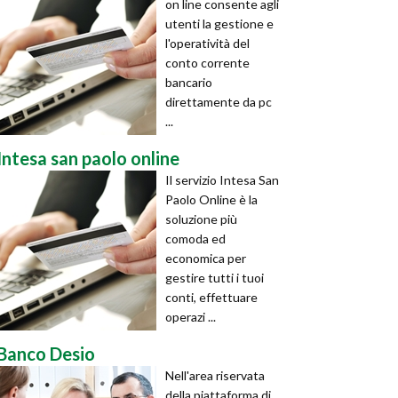
on line consente agli
utenti la gestione e
l'operatività del
conto corrente
bancario
direttamente da pc
...
Intesa san paolo online
Il servizio Intesa San
Paolo Online è la
soluzione più
comoda ed
economica per
gestire tutti i tuoi
conti, effettuare
operazi ...
Banco Desio
Nell'area riservata
della piattaforma di