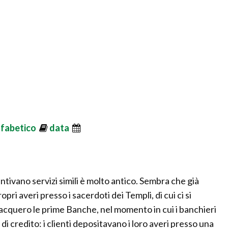
lfabetico
data
arantivano servizi simili è molto antico. Sembra che già
opri averi presso i sacerdoti dei Templi, di cui ci si
acquero le prime Banche, nel momento in cui i banchieri
di credito: i clienti depositavano i loro averi presso una