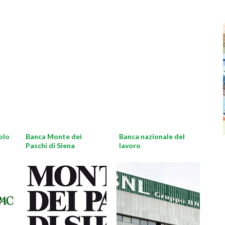
olo
Banca Monte dei
Banca nazionale del
Paschi di Siena
lavoro