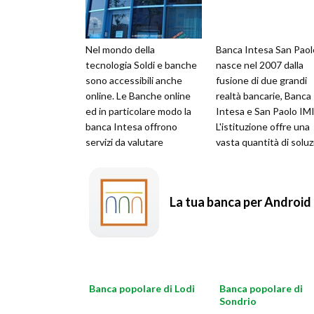
Nel mondo della
Banca Intesa San Paol
tecnologia Soldi e banche
nasce nel 2007 dalla
sono accessibili anche
fusione di due grandi
online. Le Banche online
realtà bancarie, Banca
ed in particolare modo la
Intesa e San Paolo IMI
banca Intesa offrono
L'istituzione offre una
servizi da valutare
vasta quantità di soluz
comodamente a casa
bancarie comode e
propria, senza perdere t
convenienti sia p
La tua banca per Android
Banca popolare di Lodi
Banca popolare di
Sondrio