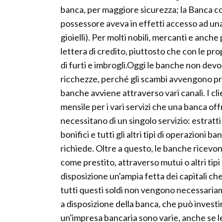
banca, per maggiore sicurezza; la Banca com
possessore aveva in effetti accesso ad una 
gioielli). Per molti nobili, mercanti e anch
lettera di credito, piuttosto che con le prop
di furti e imbrogli.Oggi le banche non devon
ricchezze, perché gli scambi avvengono p
banche avviene attraverso vari canali. I cli
mensile per i vari servizi che una banca off
necessitano di un singolo servizio: estratti
bonifici e tutti gli altri tipi di operazioni
richiede. Oltre a questo, le banche ricevo
come prestito, attraverso mutui o altri tip
disposizione un'ampia fetta dei capitali che
tutti questi soldi non vengono necessaria
a disposizione della banca, che può investirl
un'impresa bancaria sono varie, anche se le