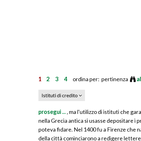
1
2
3
4
ordina per: pertinenza
a
Istituti di credito
prosegui ...
, ma l'utilizzo di istituti che g
nella Grecia antica si usasse depositare i pr
poteva fidare. Nel 1400 fu a Firenze che n
della città cominciarono a redigere lettere 