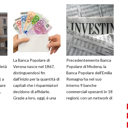
La Banca Popolare di
Precedentemente Banca
ietà
Verona nasce nel 1867,
Popolare di Modena, la
distinguendosi fin
Banca Popolare dell'Emilia
1 a
dall'inizio per la quantità di
Romagna ha nel suo
lare
capitali che i risparmiatori
interno 9 banche
,
decidono di affidarle.
commerciali operanti in 18
Grazie a loro, oggi, è una
regioni, con un network di
ola
delle banche più attive del
circa 1.300 filiali. La sede
legale è