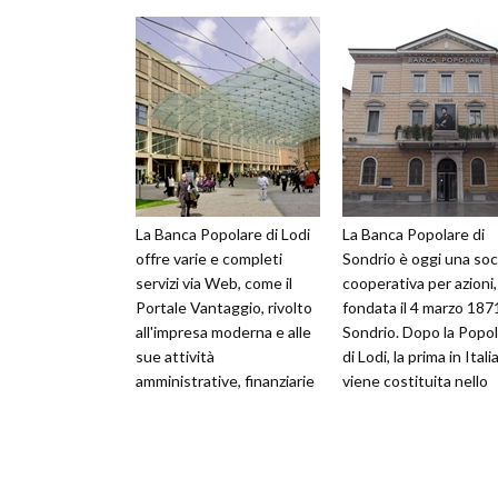
La Banca Popolare di Lodi
La Banca Popolare di
offre varie e completi
Sondrio è oggi una soc
servizi via Web, come il
cooperativa per azioni,
Portale Vantaggio, rivolto
fondata il 4 marzo 187
all'impresa moderna e alle
Sondrio. Dopo la Popo
sue attività
di Lodi, la prima in Italia
amministrative, finanziarie
viene costituita nello
e contabili. Con Remote
stesso anno della Pop
Banking