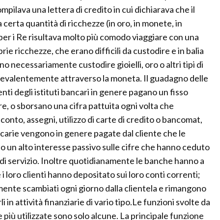
pilava una lettera di credito in cui dichiarava che il
certa quantità di ricchezze (in oro, in monete, in
e per i Re risultava molto più comodo viaggiare con una
rie ricchezze, che erano difficili da custodire e in balia
o necessariamente custodire gioielli, oro o altri tipi di
revalentemente attraverso la moneta. Il guadagno delle
enti degli istituti bancari in genere pagano un fisso
re, o sborsano una cifra pattuita ogni volta che
 conto, assegni, utilizzo di carte di credito o bancomat,
 bancarie vengono in genere pagate dal cliente che le
no un alto interesse passivo sulle cifre che hanno ceduto
i di servizio. Inoltre quotidianamente le banche hanno a
 i loro clienti hanno depositato sui loro conti correnti;
mente scambiati ogni giorno dalla clientela e rimangono
i in attività finanziarie di vario tipo.Le funzioni svolte da
 più utilizzate sono solo alcune. La principale funzione