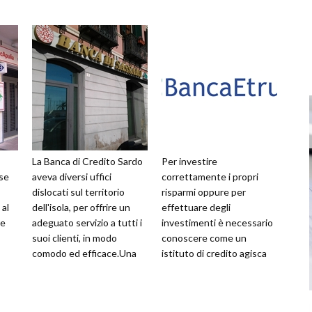
La Banca di Credito Sardo
Per investire
ese
aveva diversi uffici
correttamente i propri
dislocati sul territorio
risparmi oppure per
 al
dell'isola, per offrire un
effettuare degli
re
adeguato servizio a tutti i
investimenti è necessario
suoi clienti, in modo
conoscere come un
comodo ed efficace.Una
istituto di credito agisca
to
volta incorporata all'intern
sul mercato, quanto sia
 G
solida la sua posizione
economi