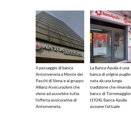
Il passaggio di banca
La Banca Apulia è una
Antonveneta a Monte dei
banca di origine pugli
Paschi di Siena e al gruppo
nata da una lunga
Allianz Assicurazioni che
tradizione che rimanda
viene ad assorbire tutta
banco di Torremaggio
l'offerta assicurativa di
(1924), Banca Apulia
Antonveneta.
assume l'attuale
Assicurazioni per i privati e
denominazione soltan
per le
nel 1996. Fa parte del