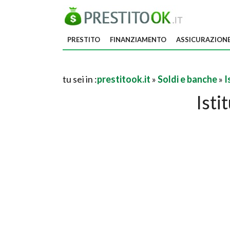
PRESTITO
FINANZIAMENTO
ASSICURAZION
tu sei in :
prestitook.it
»
Soldi e banche
»
I
Isti