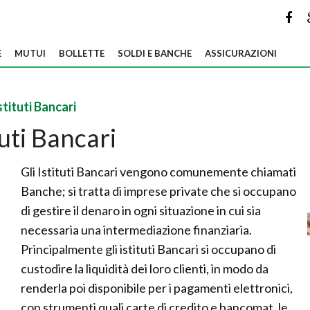
E
MUTUI
BOLLETTE
SOLDI E BANCHE
ASSICURAZIONI
stituti Bancari
tuti Bancari
Gli Istituti Bancari vengono comunemente chiamati
Banche; si tratta di imprese private che si occupano
di gestire il denaro in ogni situazione in cui sia
necessaria una intermediazione finanziaria.
Principalmente gli istituti Bancari si occupano di
custodire la liquidità dei loro clienti, in modo da
renderla poi disponibile per i pagamenti elettronici,
con strumenti quali carte di credito e bancomat, le