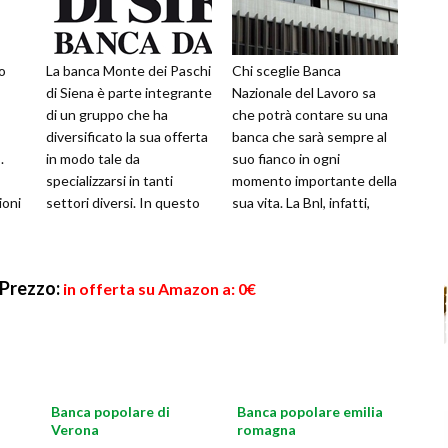
o
La banca Monte dei Paschi
Chi sceglie Banca
di Siena è parte integrante
Nazionale del Lavoro sa
di un gruppo che ha
che potrà contare su una
diversificato la sua offerta
banca che sarà sempre al
.
in modo tale da
suo fianco in ogni
specializzarsi in tanti
momento importante della
ioni
settori diversi. In questo
sua vita. La Bnl, infatti,
modo, è in grado di offrire
propone conti correnti,
al
prestiti pers
Prezzo:
in offerta su Amazon a: 0€
Banca popolare di
Banca popolare emilia
Verona
romagna