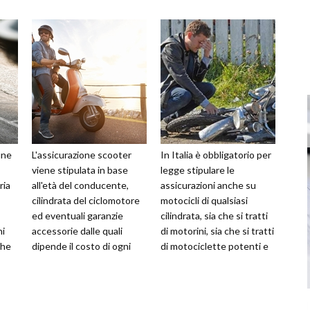
une
L'assicurazione scooter
In Italia è obbligatorio per
viene stipulata in base
legge stipulare le
ria
all'età del conducente,
assicurazioni anche su
cilindrata del ciclomotore
motocicli di qualsiasi
ed eventuali garanzie
cilindrata, sia che si tratti
ni
accessorie dalle quali
di motorini, sia che si tratti
che
dipende il costo di ogni
di motociclette potenti e
rata. Per scegliere la
veloci. L'assicuraz
giusta a