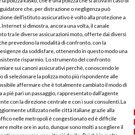
 la polizza kasko, che è una polizza che si attiva in caso di
o guidatore che, per distrazione o negligenza può
ione dell'istituto assicurativo è volto alla protezione a
ita.Internet si dimostra, ancora una volta, il canale
o tra le diverse assicurazioni moto, offerte dai diversi
i che prevedono la modalità di confronto, con la
i alle esigenze da soddisfare, ottenendo in questo modo una
onsistente risparmio. Lo strumento del confronto
rmiare sui canoni assicurativi perchè, conoscendo le
ado di selezionare la polizza moto più rispondente alle
ossibile affermare che è totalmente cambiato il modo di
alta a piè pari un passaggio, rappresentato dall'agente
mente con la direzione centrale e con i suoi consulenti.La
iormente utilizzato nelle città italiane grazie alla
traffico nelle metropoli è congestionato ed è difficile
re molte ore in auto, dunque sono molti a scegliere il