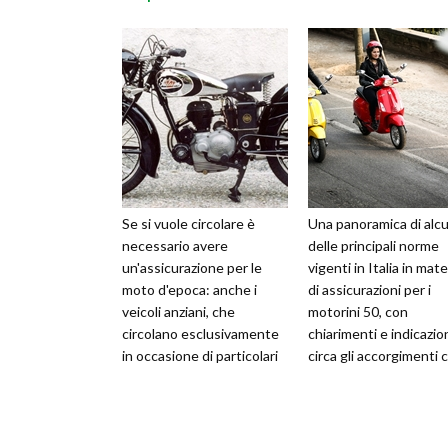
Se si vuole circolare è
Una panoramica di alc
necessario avere
delle principali norme
un'assicurazione per le
vigenti in Italia in mate
moto d'epoca: anche i
di assicurazioni per i
veicoli anziani, che
motorini 50, con
circolano esclusivamente
chiarimenti e indicazio
in occasione di particolari
circa gli accorgimenti 
raduni o manifestazioni
consentono di poter
devono infatti
risparmiar