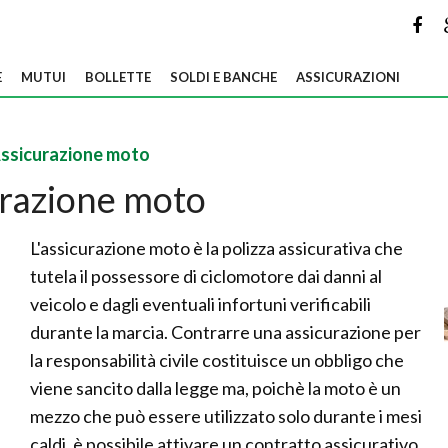
E
MUTUI
BOLLETTE
SOLDI E BANCHE
ASSICURAZIONI
ssicurazione moto
razione moto
L'assicurazione moto è la polizza assicurativa che
tutela il possessore di ciclomotore dai danni al
veicolo e dagli eventuali infortuni verificabili
durante la marcia. Contrarre una assicurazione per
la responsabilità civile costituisce un obbligo che
viene sancito dalla legge ma, poichè la moto è un
mezzo che può essere utilizzato solo durante i mesi
caldi, è possibile attivare un contratto assicurativo