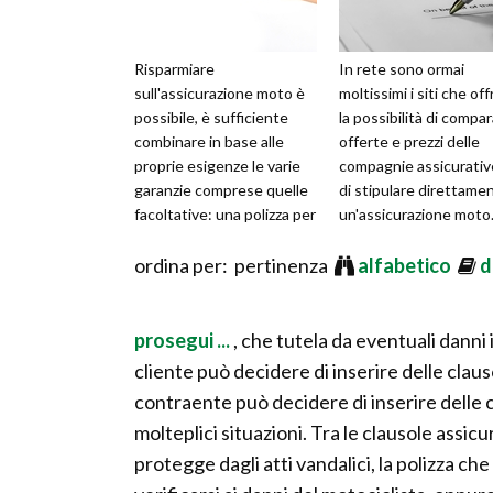
Risparmiare
In rete sono ormai
sull'assicurazione moto è
moltissimi i siti che of
possibile, è sufficiente
la possibilità di compa
combinare in base alle
offerte e prezzi delle
proprie esigenze le varie
compagnie assicurativ
garanzie comprese quelle
di stipulare direttame
facoltative: una polizza per
un'assicurazione moto
essere davvero completa,
Molte compagnie
deve incl
ordina per: pertinenza
concedono
alfabetico
d
prosegui ...
, che tutela da eventuali danni i
cliente può decidere di inserire delle clau
contraente può decidere di inserire delle c
molteplici situazioni. Tra le clausole assicu
protegge dagli atti vandalici, la polizza che