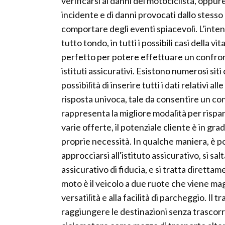
verificarsi ai danni del motociclista, oppure
incidente e di danni provocati dallo stess
comportare degli eventi spiacevoli. L'intenz
tutto tondo, in tutti i possibili casi della v
perfetto per potere effettuare un confront
istituti assicurativi. Esistono numerosi sit
possibilità di inserire tutti i dati relativ
risposta univoca, tale da consentire un c
rappresenta la migliore modalità per rispa
varie offerte, il potenziale cliente è in gr
proprie necessità. In qualche maniera, è p
approcciarsi all'istituto assicurativo, si s
assicurativo di fiducia, e si tratta diretta
moto è il veicolo a due ruote che viene magg
versatilità e alla facilità di parcheggio. Il 
raggiungere le destinazioni senza trascorre