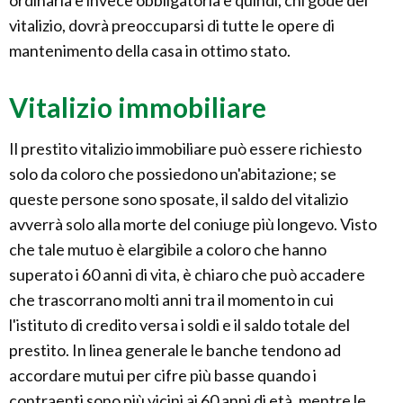
ordinaria è invece obbligatoria e quindi, chi gode del
vitalizio, dovrà preoccuparsi di tutte le opere di
mantenimento della casa in ottimo stato.
Vitalizio immobiliare
Il prestito vitalizio immobiliare può essere richiesto
solo da coloro che possiedono un'abitazione; se
queste persone sono sposate, il saldo del vitalizio
avverrà solo alla morte del coniuge più longevo. Visto
che tale mutuo è elargibile a coloro che hanno
superato i 60 anni di vita, è chiaro che può accadere
che trascorrano molti anni tra il momento in cui
l'istituto di credito versa i soldi e il saldo totale del
prestito. In linea generale le banche tendono ad
accordare mutui per cifre più basse quando i
contraenti sono più vicini ai 60 anni di età, mentre le