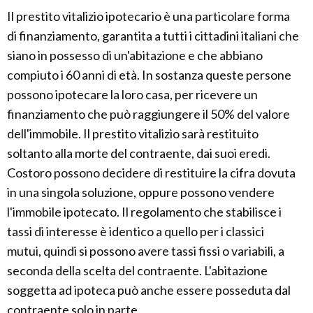
Il prestito vitalizio ipotecario è una particolare forma
di finanziamento, garantita a tutti i cittadini italiani che
siano in possesso di un'abitazione e che abbiano
compiuto i 60 anni di età. In sostanza queste persone
possono ipotecare la loro casa, per ricevere un
finanziamento che può raggiungere il 50% del valore
dell'immobile. Il prestito vitalizio sarà restituito
soltanto alla morte del contraente, dai suoi eredi.
Costoro possono decidere di restituire la cifra dovuta
in una singola soluzione, oppure possono vendere
l'immobile ipotecato. Il regolamento che stabilisce i
tassi di interesse è identico a quello per i classici
mutui, quindi si possono avere tassi fissi o variabili, a
seconda della scelta del contraente. L'abitazione
soggetta ad ipoteca può anche essere posseduta dal
contraente solo in parte.