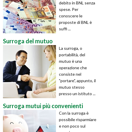
debito in BNL senza
spese. Per
conoscere le
proposte di BNL è
suffi ...
Surroga del mutuo
La surroga, o
portabilità, del
mutuo è una
operazione che
consiste nel
"portare", appunto, il
mutuo stesso
presso un istituto ...
Surroga mutui più convenienti
Con la surroga è
possibile risparmiare
e non poco sul