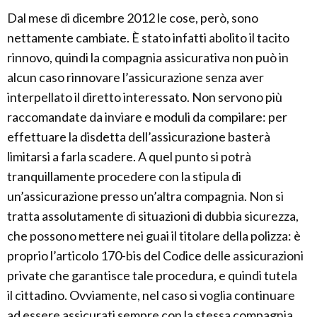
Dal mese di dicembre 2012 le cose, però, sono
nettamente cambiate. È stato infatti abolito il tacito
rinnovo, quindi la compagnia assicurativa non può in
alcun caso rinnovare l’assicurazione senza aver
interpellato il diretto interessato. Non servono più
raccomandate da inviare e moduli da compilare: per
effettuare la disdetta dell’assicurazione basterà
limitarsi a farla scadere. A quel punto si potrà
tranquillamente procedere con la stipula di
un’assicurazione presso un’altra compagnia. Non si
tratta assolutamente di situazioni di dubbia sicurezza,
che possono mettere nei guai il titolare della polizza: è
proprio l’articolo 170-bis del Codice delle assicurazioni
private che garantisce tale procedura, e quindi tutela
il cittadino. Ovviamente, nel caso si voglia continuare
ad essere assicurati sempre con la stessa compagnia,