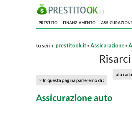
PRESTITO
FINANZIAMENTO
ASSICURAZION
tu sei in :
prestitook.it
»
Assicurazione
»
A
Risarc
altri art
In questa pagina parleremo di :
Assicurazione auto