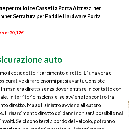
conservazione. L'auto...
 per roulotte Cassetta Porta Attrezzi per
amper Serratura per Paddle Hardware Porta
n a: 30,12€
sicurazione auto
amo il cosiddetto risarcimento diretto. E' una vera e
ssicurative di fare enormi passi avanti. Consiste
 in maniera diretta senza dover entrare in contatto con
ale. In territorio nazionale, se avviene lo scontro tra
nto diretto. Ma se il sinistro avviene all'estero
. Il risarcimento diretto dei danni non sarà possibile nel
involti. Se ci sono terzi a bordo del veicolo, potranno
curazione, del medesimo veicolo, il risarcimento