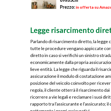
69x63cm
Prezzo:
in offerta su Amazo
Legge risarcimento dire
Parlando di risarcimento diretto, la legge c
tutte le procedure vengano appiccate cor
diretto in caso si verifichi un sinistro str
economicamente dalla propria assicurazione, 
lieve entità. La legge che riguarda il risarc
assicurazione il modulo di costatazione am
posizione del veicolo coinvolto per ricevere
regola, il cliente otterrà il risarcimento da
ricorrere a vie legali e reclamare i suoi di
rapporto tra l'assicurante e l'assicurato; i
nettamente i premi assicurativi.