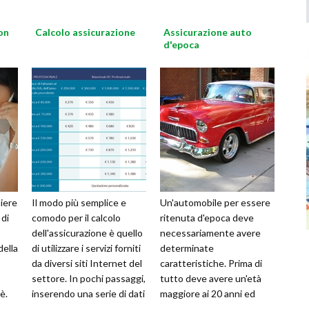
on
Calcolo assicurazione
Assicurazione auto
d'epoca
iere
Il modo più semplice e
Un'automobile per essere
 di
comodo per il calcolo
ritenuta d'epoca deve
dell'assicurazione è quello
necessariamente avere
della
di utilizzare i servizi forniti
determinate
da diversi siti Internet del
caratteristiche. Prima di
settore. In pochi passaggi,
tutto deve avere un'età
è.
inserendo una serie di dati
maggiore ai 20 anni ed
personali,...
essere in buono stato di