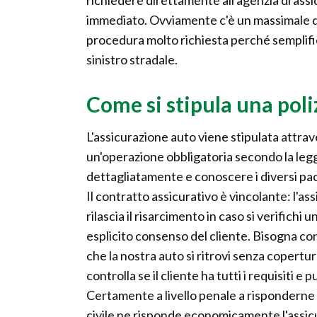
immediato. Ovviamente c'è un massimale d
procedura molto richiesta perché semplifica
sinistro stradale.
Come si stipula una poli
L'assicurazione auto viene stipulata attrav
un'operazione obbligatoria secondo la leg
dettagliatamente e conoscere i diversi pacc
Il contratto assicurativo è vincolante: l'as
rilascia il risarcimento in caso si verifichi
esplicito consenso del cliente. Bisogna co
che la nostra auto si ritrovi senza copertur
controlla se il cliente ha tutti i requisiti 
Certamente a livello penale a risponderne 
civile ne risponde economicamente l'assicur