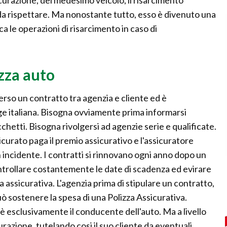
a rispettare. Ma nonostante tutto, esso è divenuto una
 le operazioni di risarcimento in caso di
zza auto
erso un contratto tra agenzia e cliente ed è
ge italiana. Bisogna ovviamente prima informarsi
hetti. Bisogna rivolgersi ad agenzie serie e qualificate.
sicurato paga il premio assicurativo e l'assicuratore
 un incidente. I contratti si rinnovano ogni anno dopo un
ntrollare costantemente le date di scadenza ed evirare
a assicurativa. L'agenzia prima di stipulare un contratto,
e può sostenere la spesa di una Polizza Assicurativa.
è esclusivamente il conducente dell'auto. Ma a livello
azione, tutelando cosi il suo cliente da eventuali