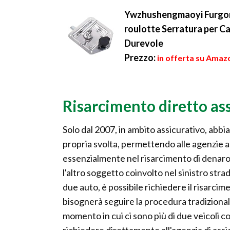
Prendendo in conside...
Ywzhushengmaoyi Furgone
roulotte Serratura per C
Durevole
Prezzo:
in offerta su Amazo
Risarcimento diretto as
Solo dal 2007, in ambito assicurativo, abbi
propria svolta, permettendo alle agenzie a
essenzialmente nel risarcimento di denaro
l'altro soggetto coinvolto nel sinistro strad
due auto, è possibile richiedere il risarcime
bisognerà seguire la procedura tradizionale
momento in cui ci sono più di due veicoli co
richiedere direttamente all'agenzia di assi