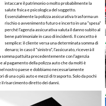
intaccare il patrimonio o molto probabilmente la
salute fisica e psicologica del soggetto.
Essenzialmente la polizza assicurativa trasforma un
rischio o avvenimento futuro e incerto in una "spesa"
perché l'agenzia assicurativa valuta il danno subito al
bene patrimoniale in caso di incidenti. Il concetto è
semplice: il cliente versa una determinata somma di
denaro; in caso il "sinistro", l'assicurato, riceverà il
lla somma pattuita precedentemente con l'agenzia
e al pagamento della polizza auto che da molti è
a nel nostro paese e dobbiamo necessariamente
 di una o più auto e mezzi di trasporto. Solo da pochi
 il risarcimento diretto dei danni.