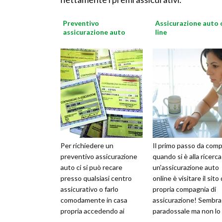
Preventivo
Assicurazione auto 
assicurazione auto
line
Per richiedere un
Il primo passo da comp
preventivo assicurazione
quando si è alla ricerca
auto ci si può recare
un'assicurazione auto
presso qualsiasi centro
online è visitare il sito 
assicurativo o farlo
propria compagnia di
comodamente in casa
assicurazione! Sembra
propria accedendo ai
paradossale ma non lo 
portali assicurativi online.
Infatti quasi tutte le ...