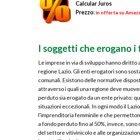
Calcular Juros
Prezzo:
in offerta su Amazo
I soggetti che erogano 
Le imprese in via di sviluppo hanno diritt
regione Lazio. Gli enti erogatori sono sosta
comunali. Esistono delle normative dispos
attraverso i quali una regione deve muove
perduto sia erogato da un ente privato: que
situazioni eccezionali. In ogni modo il La
l'imprenditoria femminile e che permettono 
a fondo perduto fino al 50%, invece, sono r
del settore vitivinicolo e alle organizzazio