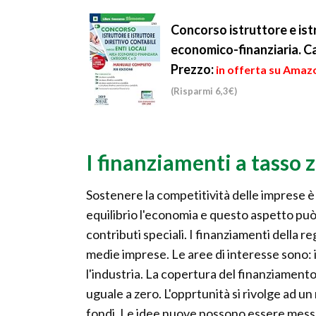
devono avere un'età
caratterizzata da un it
compresa tr...
specif...
Concorso istruttore e istr
economico-finanziaria. C
Prezzo:
in offerta su Amazo
(Risparmi 6,3€)
I finanziamenti a tasso 
Sostenere la competitività delle imprese è o
equilibrio l'economia e questo aspetto p
contributi speciali. I finanziamenti della re
medie imprese. Le aree di interesse sono: il
l'industria. La copertura del finanziamento
uguale a zero. L'opprtunità si rivolge ad un
fondi. Le idee nuove possono essere messe i