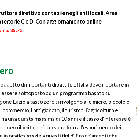
er
BancoPosta è possibile
richiesta di un prestito
scegliere la richiesta di
chirografario non ...
uttore direttivo contabile negli enti locali. Area
fina...
ategorie C e D. Con aggiornamento online
n a: 35,7€
zero
ggetto di importanti dibattiti. L'Italia deve riportare in
uò essere sottoposto ad un programma basato su
gione Lazio a tasso zero si rivolgono alle micro, piccole e
 commercio, l'artigianato, il turismo, l'agricoltura e
 ha una durata massima di 10 anni e il tasso d'interesse è
 numero illimitato di persone fino all'esaurimento dei
n pratica grazie a questi tipi di finanziamenti che