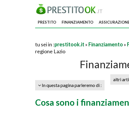
PRESTITO
FINANZIAMENTO
ASSICURAZION
tu sei in :
prestitook.it
»
Finanziamento
»
regione Lazio
Finanziame
altri art
In questa pagina parleremo di :
Cosa sono i finanziamen