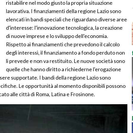
ristabilire nel modo giusto la propria situazione
lavorativa. I finanziamenti della regione Lazio sono
elencati in bandi speciali che riguardano diverse aree
d'interesse: l'innovazione tecnologica, la creazione
di nuove imprese e lo sviluppo dell'economia.
Rispetto ai finanziamenti che prevedono il calcolo
degli interessi, il finanziamento a fondo perduto non
li prevede e non va restituito. Le nuove società sono
quelle che hanno diritto a richiederne l'erogazione
sere supportate. I bandi della regione Lazio sono
pecifiche. Le opportunità al momento disponibili possono
ato alle città di Roma, Latina e Frosinone.
.