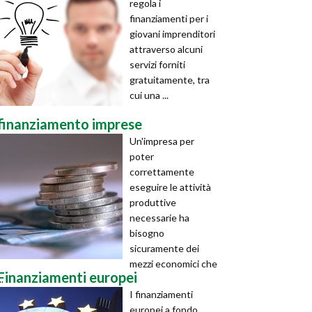
regola i
finanziamenti per i
giovani imprenditori
attraverso alcuni
servizi forniti
gratuitamente, tra
cui una ...
finanziamento imprese
Un'impresa per
poter
correttamente
eseguire le attività
produttive
necessarie ha
bisogno
sicuramente dei
mezzi economici che
Finanziamenti europei
..
I finanziamenti
europei a fondo