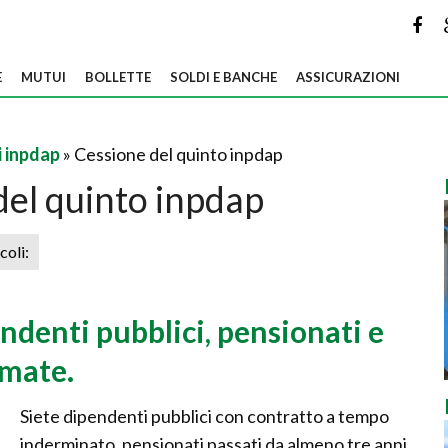
E
MUTUI
BOLLETTE
SOLDI E BANCHE
ASSICURAZIONI
i inpdap
» Cessione del quinto inpdap
del quinto inpdap
icoli:
ndenti pubblici, pensionati e
rmate.
Siete dipendenti pubblici con contratto a tempo
inderminato, pensionati passati da almeno tre anni