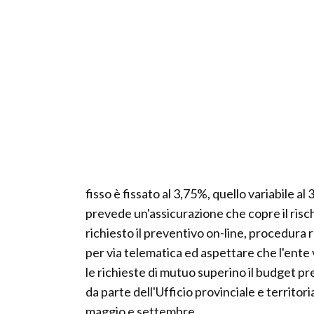
fisso è fissato al 3,75%, quello variabile al
prevede un'assicurazione che copre il risch
richiesto il preventivo on-line, procedura 
per via telematica ed aspettare che l'ente v
le richieste di mutuo superino il budget pr
da parte dell'Ufficio provinciale e territo
maggio e settembre.