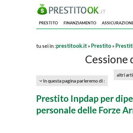
PRESTITO
FINANZIAMENTO
ASSICURAZION
tu sei in :
prestitook.it
»
Prestito
»
Prestit
Cessione 
altri art
In questa pagina parleremo di :
Prestito Inpdap per dipe
personale delle Forze A