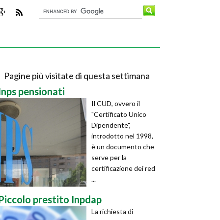
Pagine più visitate di questa settimana
Inps pensionati
Il CUD, ovvero il
"Certificato Unico
Dipendente",
introdotto nel 1998,
è un documento che
serve per la
certificazione dei red
...
Piccolo prestito Inpdap
La richiesta di