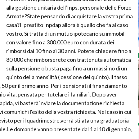
alla gestione unitaria dell'Inps, personale delle Forze
Armate?State pensando di acquistare la vostra prima
casa?Il prestito Inpdap allora è quello che fa al caso
vostro. Si tratta di un mutuo ipotecario su immobili
con valore fino a 300.000 euro con durata dei
rimborsi dai 10 fino ai 30 anni. Potete chiedere fino a
80.000 che rimborserete con trattenuta automatica
sulla pensione o busta paga fino a un massimo di un
quinto della mensilità ( cessione del quinto).Il tasso
 3,50 per il primo anno. Per i pensionati il finanziamento
io vita, pensata per tutelare i familiari. Dopo aver
rapida, vi basterà inviare la documentazione richiesta
i comunichi l'esito della vostra richiesta. Nel caso in cui
evisto per il quadrimestre,verrà stilata una graduatoria
riale.Le domande vanno presentate dal 1 al 10 di gennaio,