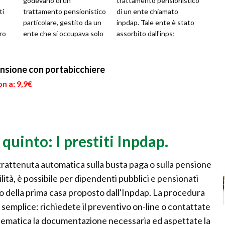
godevano di un
trattamento pensionistico
ti
trattamento pensionistico
di un ente chiamato
particolare, gestito da un
inpdap. Tale ente è stato
ro
ente che si occupava solo
assorbito dall'inps;
delle loro posizioni, chia...
nonostante questo
...
avvenimento, si...
ensione con portabicchiere
n a: 9,9€
 quinto: I prestiti Inpdap.
 trattenuta automatica sulla busta paga o sulla pensione
lità, è possibile per dipendenti pubblici e pensionati
o della prima casa proposto dall'Inpdap. La procedura
 semplice: richiedete il preventivo on-line o contattate
a telematica la documentazione necessaria ed aspettate la