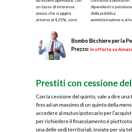
ad essere agevolate, con
concesse a lavoratori
un tasso di interesse
dipendenti o pensiona
annuo che si aggira
della pubblica
attorno al 4,25%, sono
amministrazione e ai lo
rivolte esclusivamente ai
famigliari. Inoltre, i
pensionati e ai...
potenziali contraenti de
Bombo Bicchiere per la P
Prezzo:
in offerta su Amazo
Prestiti con cessione del
Con la cessione del quinto, vale a dire una
fino ad un massimo di un quinto della mensi
accedere al mutuo ipotecario per l'acquist
per richiedere il finanziamento è piuttosto
una delle sedi territoriali, inviate per vi