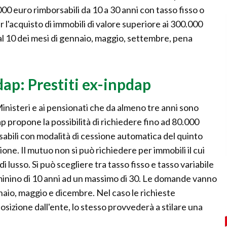
000 euro rimborsabili da 10 a 30 anni con tasso fisso o
r l'acquisto di immobili di valore superiore ai 300.000
 10 dei mesi di gennaio, maggio, settembre, pena
ap: Prestiti ex-inpdap
nisteri e ai pensionati che da almeno tre anni sono
ap propone la possibilità di richiedere fino ad 80.000
sabili con modalità di cessione automatica del quinto
one. Il mutuo non si può richiedere per immobili il cui
i lusso. Si può scegliere tra tasso fisso e tasso variabile
n minino di 10 anni ad un massimo di 30. Le domande vanno
naio, maggio e dicembre. Nel caso le richieste
sizione dall'ente, lo stesso provvederà a stilare una