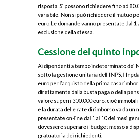
risposta. Si possono richiedere fino ad 80.
variabile. Non si può richiedere il mutuo pe
euro.Le domande vanno presentate dal 1 al
esclusione della stessa.
Cessione del quinto inpd
Ai dipendenti a tempo indeterminato dei Mi
sotto la gestione unitaria dell'INPS, l'Inpd
euro per l'acquisto della prima casa rimbor
direttamente dalla busta paga o della pensi
valore superi i 300.000 euro, cioè immobili d
e la durata delle rate di rimborso va da u
presentate on-line dal 1 al 10 dei mesi gen
dovessero superare il budget messo a dispo
gratuatoria dei richiedenti.