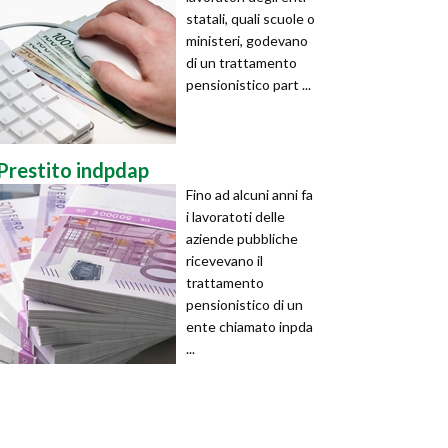
statali, quali scuole o
ministeri, godevano
di un trattamento
pensionistico part ...
Prestito indpdap
Fino ad alcuni anni fa
i lavoratoti delle
aziende pubbliche
ricevevano il
trattamento
pensionistico di un
ente chiamato inpda
...