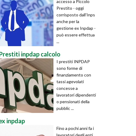
accesso a Piccolo
Prestito - oggi
corrisposto dall'Inps
anche per la
gestione ex Inpdap -
può essere effettua
...
Prestiti inpdap calcolo
I prestiti INPDAP
sono forme di
finanziamento con
tassi agevolati
concesse a
lavoratori dipendenti
o pensionati della
pubblic ...
ex inpdap
Fino a pochi anni fa i
lavoratori degli enti