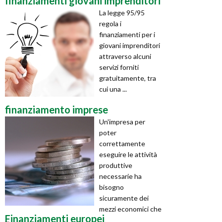
finanziamenti giovani imprenditori
La legge 95/95
regola i
finanziamenti per i
giovani imprenditori
attraverso alcuni
servizi forniti
gratuitamente, tra
cui una ...
finanziamento imprese
Un'impresa per
poter
correttamente
eseguire le attività
produttive
necessarie ha
bisogno
sicuramente dei
mezzi economici che
Finanziamenti europei
...